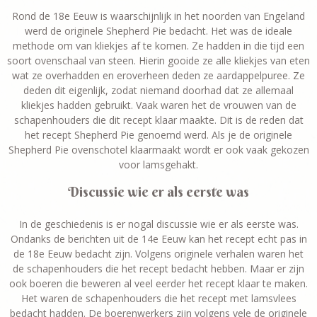
Rond de 18
e
Eeuw is waarschijnlijk in het noorden van Engeland
werd de originele Shepherd Pie bedacht. Het was de ideale
methode om van kliekjes af te komen. Ze hadden in die tijd een
soort ovenschaal van steen. Hierin gooide ze alle kliekjes van eten
wat ze overhadden en eroverheen deden ze aardappelpuree. Ze
deden dit eigenlijk, zodat niemand doorhad dat ze allemaal
kliekjes hadden gebruikt. Vaak waren het de vrouwen van de
schapenhouders die dit recept klaar maakte. Dit is de reden dat
het recept Shepherd Pie genoemd werd. Als je de originele
Shepherd Pie ovenschotel klaarmaakt wordt er ook vaak gekozen
voor lamsgehakt.
Discussie wie er als eerste was
In de geschiedenis is er nogal discussie wie er als eerste was.
Ondanks de berichten uit de 14
e
Eeuw kan het recept echt pas in
de 18
e
Eeuw bedacht zijn. Volgens originele verhalen waren het
de schapenhouders die het recept bedacht hebben. Maar er zijn
ook boeren die beweren al veel eerder het recept klaar te maken.
Het waren de schapenhouders die het recept met lamsvlees
bedacht hadden. De boerenwerkers zijn volgens vele de originele