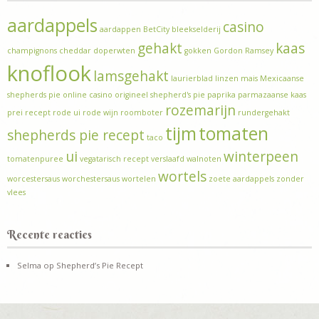
aardappels
casino
aardappen
BetCity
bleekselderij
gehakt
kaas
champignons
cheddar
doperwten
gokken
Gordon Ramsey
knoflook
lamsgehakt
laurierblad
linzen
mais
Mexicaanse
shepherds pie
online casino
origineel shepherd's pie
paprika
parmazaanse kaas
rozemarijn
prei
recept
rode ui
rode wijn
roomboter
rundergehakt
tijm
tomaten
shepherds pie recept
taco
ui
winterpeen
tomatenpuree
vegatarisch recept
verslaafd
walnoten
wortels
worcestersaus
worchestersaus
wortelen
zoete aardappels
zonder
vlees
Recente reacties
Selma
op
Shepherd’s Pie Recept