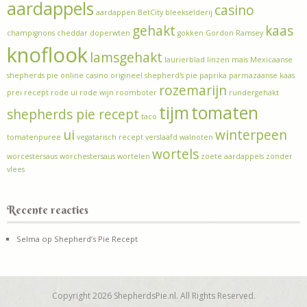
aardappels
casino
aardappen
BetCity
bleekselderij
gehakt
kaas
champignons
cheddar
doperwten
gokken
Gordon Ramsey
knoflook
lamsgehakt
laurierblad
linzen
mais
Mexicaanse
shepherds pie
online casino
origineel shepherd's pie
paprika
parmazaanse kaas
rozemarijn
prei
recept
rode ui
rode wijn
roomboter
rundergehakt
tijm
tomaten
shepherds pie recept
taco
ui
winterpeen
tomatenpuree
vegatarisch recept
verslaafd
walnoten
wortels
worcestersaus
worchestersaus
wortelen
zoete aardappels
zonder
vlees
Recente reacties
Selma
op
Shepherd’s Pie Recept
Copyright 2026 ShepherdsPie.nl. All Rights Reserved.