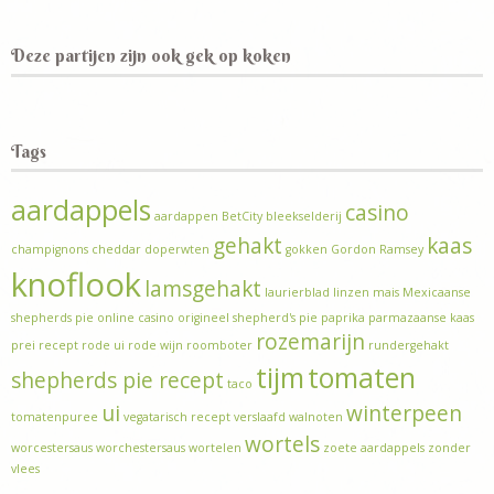
Deze partijen zijn ook gek op koken
Tags
aardappels
casino
aardappen
BetCity
bleekselderij
gehakt
kaas
champignons
cheddar
doperwten
gokken
Gordon Ramsey
knoflook
lamsgehakt
laurierblad
linzen
mais
Mexicaanse
shepherds pie
online casino
origineel shepherd's pie
paprika
parmazaanse kaas
rozemarijn
prei
recept
rode ui
rode wijn
roomboter
rundergehakt
tijm
tomaten
shepherds pie recept
taco
ui
winterpeen
tomatenpuree
vegatarisch recept
verslaafd
walnoten
wortels
worcestersaus
worchestersaus
wortelen
zoete aardappels
zonder
vlees