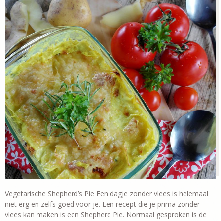
Vegetarische Shepherd’s Pie Een dagje zonder vlees is helemaal
niet erg en zelfs goed voor je. Een recept die je prima zonder
vlees kan maken is een Shepherd Pie. Normaal gesproken is de