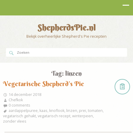
ShepherdsPie.nl
Bekijk overheerlijke Shepherd's Pie recepten
Tag:
linzen
Vegetarische Shepherd’s Pie
14 december 2018
Chefkok
0 comments
aardappelpuree
,
kaas
,
knoflook
,
linzen
,
prei
,
tomaten
,
vegatarisch gehakt
,
vegatarisch recept
,
winterpeen
,
zonder vlees