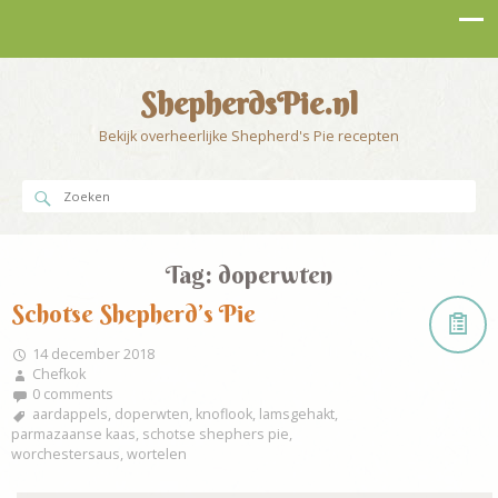
ShepherdsPie.nl
Bekijk overheerlijke Shepherd's Pie recepten
Tag:
doperwten
Schotse Shepherd’s Pie
14 december 2018
Chefkok
0 comments
aardappels
,
doperwten
,
knoflook
,
lamsgehakt
,
parmazaanse kaas
,
schotse shephers pie
,
worchestersaus
,
wortelen