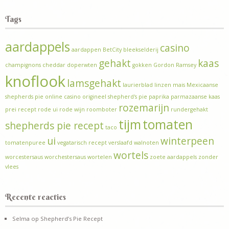
Tags
aardappels
casino
aardappen
BetCity
bleekselderij
gehakt
kaas
champignons
cheddar
doperwten
gokken
Gordon Ramsey
knoflook
lamsgehakt
laurierblad
linzen
mais
Mexicaanse
shepherds pie
online casino
origineel shepherd's pie
paprika
parmazaanse kaas
rozemarijn
prei
recept
rode ui
rode wijn
roomboter
rundergehakt
tijm
tomaten
shepherds pie recept
taco
ui
winterpeen
tomatenpuree
vegatarisch recept
verslaafd
walnoten
wortels
worcestersaus
worchestersaus
wortelen
zoete aardappels
zonder
vlees
Recente reacties
Selma
op
Shepherd’s Pie Recept