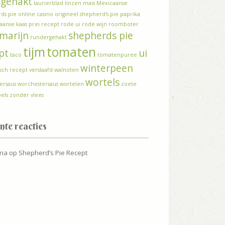
sgehakt
laurierblad
linzen
mais
Mexicaanse
ds pie
online casino
origineel shepherd's pie
paprika
anse kaas
prei
recept
rode ui
rode wijn
roomboter
marijn
shepherds pie
rundergehakt
tijm
tomaten
pt
ui
taco
tomatenpuree
winterpeen
isch recept
verslaafd
walnoten
wortels
ersaus
worchestersaus
wortelen
zoete
els
zonder vlees
nte reacties
ma
op
Shepherd’s Pie Recept