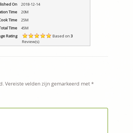
lished On
2018-12-14
tion Time
20M
Cook Time
25M
Total Time
45M
ge Rating
Based on
3
Review(s)
d.
Vereiste velden zijn gemarkeerd met
*