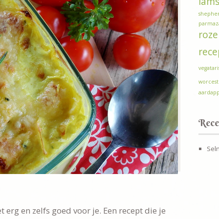
lam
shepher
parmaza
roze
rece
vegatar
worcest
aardapp
Rece
Sel
 erg en zelfs goed voor je. Een recept die je