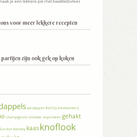
aak je een lekkere pie met kwaliteitsvlees
 ons voor meer lekkere recepten
partijen zijn ook gek op koken
dappels
aardappen
BetCity
bleekselderij
no
gehakt
champignons
cheddar
doperwten
knoflook
kaas
Gordon Ramsey