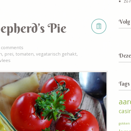
Zo m
Volg
epherd’s Pie
 comments
n
,
prei
,
tomaten
,
vegatarisch gehakt
,
Deze 
vlees
Tags
aar
casi
gokken