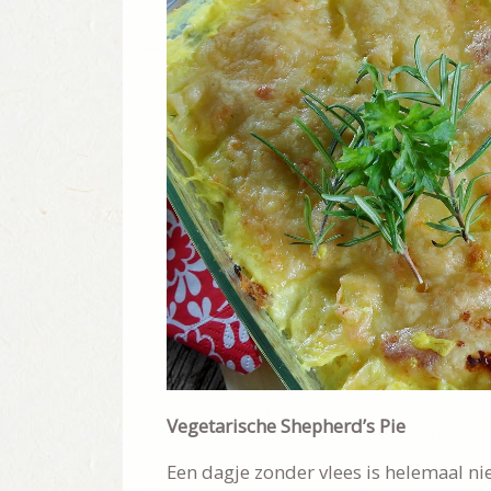
Vegetarische Shepherd’s Pie
Een dagje zonder vlees is helemaal niet