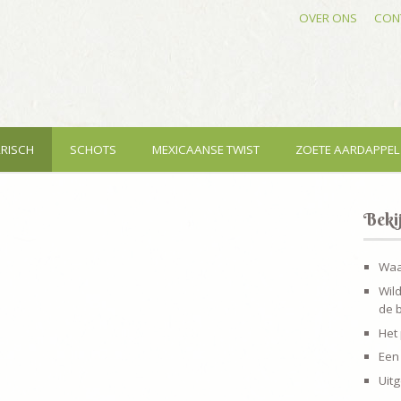
OVER ONS
CON
RISCH
SCHOTS
MEXICAANSE TWIST
ZOETE AARDAPPEL
Bekij
Waar
Wild
de b
Het 
Een
Uitg