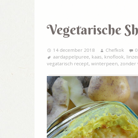
Vegetarische Sh
14 december 2018
Chefkok
0
aardappelpuree
,
kaas
,
knoflook
,
linze
vegatarisch recept
,
winterpeen
,
zonder 