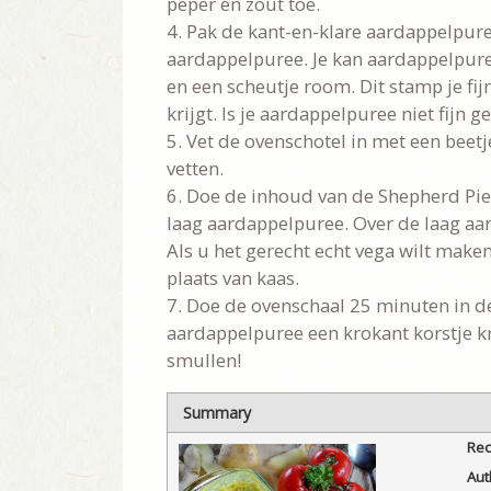
peper en zout toe.
4. Pak de kant-en-klare aardappelpure
aardappelpuree. Je kan aardappelpu
en een scheutje room. Dit stamp je fij
krijgt. Is je aardappelpuree niet fijn
5. Vet de ovenschotel in met een beetje
vetten.
6. Doe de inhoud van de Shepherd Pie 
laag aardappelpuree. Over de laag aa
Als u het gerecht echt vega wilt make
plaats van kaas.
7. Doe de ovenschaal 25 minuten in de
aardappelpuree een krokant korstje kr
smullen!
Summary
Rec
Aut