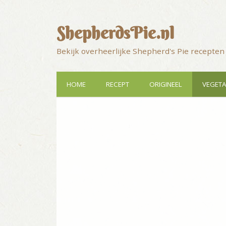
ShepherdsPie.nl
Bekijk overheerlijke Shepherd's Pie recepten
HOME
RECEPT
ORIGINEEL
VEGETA