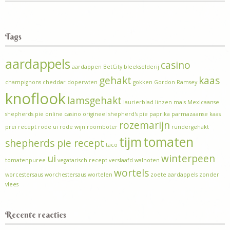
Tags
aardappels
casino
aardappen
BetCity
bleekselderij
gehakt
kaas
champignons
cheddar
doperwten
gokken
Gordon Ramsey
knoflook
lamsgehakt
laurierblad
linzen
mais
Mexicaanse
shepherds pie
online casino
origineel shepherd's pie
paprika
parmazaanse kaas
rozemarijn
prei
recept
rode ui
rode wijn
roomboter
rundergehakt
tijm
tomaten
shepherds pie recept
taco
ui
winterpeen
tomatenpuree
vegatarisch recept
verslaafd
walnoten
wortels
worcestersaus
worchestersaus
wortelen
zoete aardappels
zonder
vlees
Recente reacties