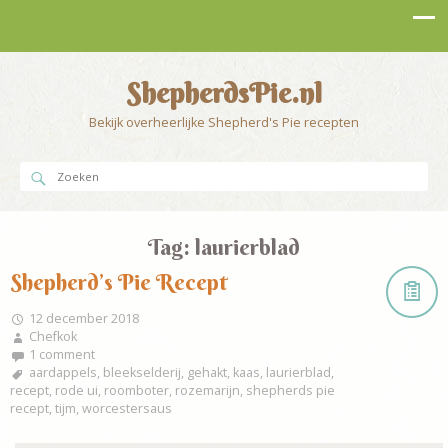
ShepherdsPie.nl
Bekijk overheerlijke Shepherd's Pie recepten
Tag:
laurierblad
Shepherd’s Pie Recept
12 december 2018
Chefkok
1 comment
aardappels
,
bleekselderij
,
gehakt
,
kaas
,
laurierblad
,
recept
,
rode ui
,
roomboter
,
rozemarijn
,
shepherds pie
recept
,
tijm
,
worcestersaus