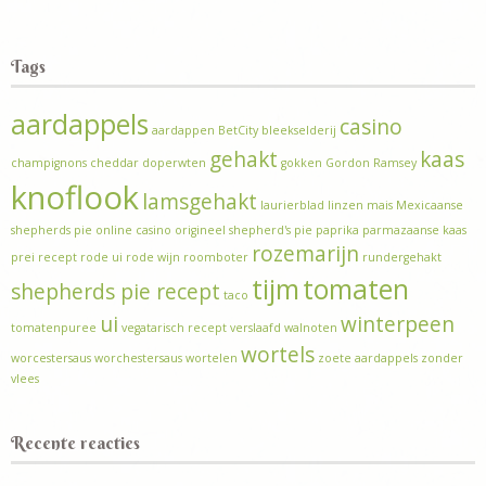
Tags
aardappels
casino
aardappen
BetCity
bleekselderij
gehakt
kaas
champignons
cheddar
doperwten
gokken
Gordon Ramsey
knoflook
lamsgehakt
laurierblad
linzen
mais
Mexicaanse
shepherds pie
online casino
origineel shepherd's pie
paprika
parmazaanse kaas
rozemarijn
prei
recept
rode ui
rode wijn
roomboter
rundergehakt
tijm
tomaten
shepherds pie recept
taco
ui
winterpeen
tomatenpuree
vegatarisch recept
verslaafd
walnoten
wortels
worcestersaus
worchestersaus
wortelen
zoete aardappels
zonder
vlees
Recente reacties