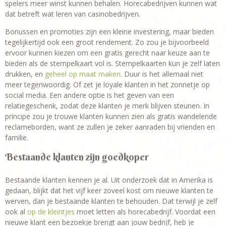
spelers meer winst kunnen behalen. Horecabedrijven kunnen wat
dat betreft wat leren van casinobedrijven.
Bonussen en promoties zijn een kleine investering, maar bieden
tegelijkertijd ook een groot rendement. Zo zou je bijvoorbeeld
ervoor kunnen kiezen om een gratis gerecht naar keuze aan te
bieden als de stempelkaart vol is. Stempelkaarten kun je zelf laten
drukken, en
geheel op maat maken
. Duur is het allemaal niet
meer tegenwoordig. Of zet je loyale klanten in het zonnetje op
social media. Een andere optie is het geven van een
relatiegeschenk, zodat deze klanten je merk blijven steunen. In
principe zou je trouwe klanten kunnen zien als gratis wandelende
reclameborden, want ze zullen je zeker aanraden bij vrienden en
familie.
Bestaande klanten zijn goedkoper
Bestaande klanten kennen je al. Uit onderzoek dat in Amerika is
gedaan, blijkt dat het vijf keer zoveel kost om nieuwe klanten te
werven, dan je bestaande klanten te behouden. Dat terwijl je zelf
ook al
op de kleintjes
moet letten als horecabedrijf. Voordat een
nieuwe klant een bezoekje brengt aan jouw bedrijf, heb je