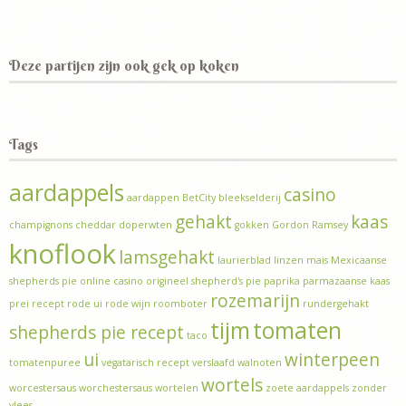
Deze partijen zijn ook gek op koken
Tags
aardappels
casino
aardappen
BetCity
bleekselderij
gehakt
kaas
champignons
cheddar
doperwten
gokken
Gordon Ramsey
knoflook
lamsgehakt
laurierblad
linzen
mais
Mexicaanse
shepherds pie
online casino
origineel shepherd's pie
paprika
parmazaanse kaas
rozemarijn
prei
recept
rode ui
rode wijn
roomboter
rundergehakt
tijm
tomaten
shepherds pie recept
taco
ui
winterpeen
tomatenpuree
vegatarisch recept
verslaafd
walnoten
wortels
worcestersaus
worchestersaus
wortelen
zoete aardappels
zonder
vlees