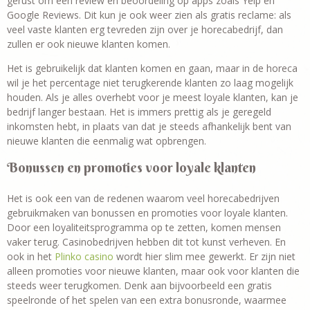
gerust om een review en beoordeling op apps zoals Yelp en
Google Reviews. Dit kun je ook weer zien als gratis reclame: als
veel vaste klanten erg tevreden zijn over je horecabedrijf, dan
zullen er ook nieuwe klanten komen.
Het is gebruikelijk dat klanten komen en gaan, maar in de horeca
wil je het percentage niet terugkerende klanten zo laag mogelijk
houden. Als je alles overhebt voor je meest loyale klanten, kan je
bedrijf langer bestaan. Het is immers prettig als je geregeld
inkomsten hebt, in plaats van dat je steeds afhankelijk bent van
nieuwe klanten die eenmalig wat opbrengen.
Bonussen en promoties voor loyale klanten
Het is ook een van de redenen waarom veel horecabedrijven
gebruikmaken van bonussen en promoties voor loyale klanten.
Door een loyaliteitsprogramma op te zetten, komen mensen
vaker terug. Casinobedrijven hebben dit tot kunst verheven. En
ook in het
Plinko casino
wordt hier slim mee gewerkt. Er zijn niet
alleen promoties voor nieuwe klanten, maar ook voor klanten die
steeds weer terugkomen. Denk aan bijvoorbeeld een gratis
speelronde of het spelen van een extra bonusronde, waarmee