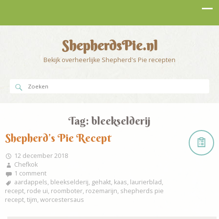
ShepherdsPie.nl
Bekijk overheerlijke Shepherd's Pie recepten
Tag:
bleekselderij
Shepherd’s Pie Recept
12 december 2018
Chefkok
1 comment
aardappels
,
bleekselderij
,
gehakt
,
kaas
,
laurierblad
,
recept
,
rode ui
,
roomboter
,
rozemarijn
,
shepherds pie
recept
,
tijm
,
worcestersaus