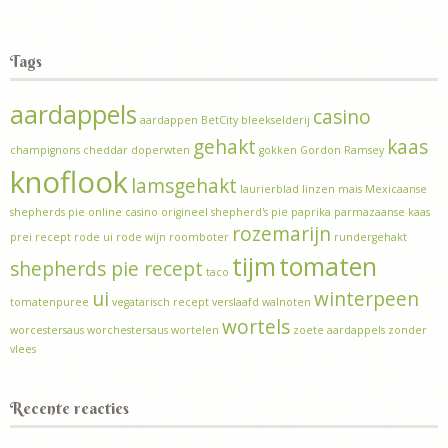
Tags
aardappels
casino
aardappen
BetCity
bleekselderij
gehakt
kaas
champignons
cheddar
doperwten
gokken
Gordon Ramsey
knoflook
lamsgehakt
laurierblad
linzen
mais
Mexicaanse
shepherds pie
online casino
origineel shepherd's pie
paprika
parmazaanse kaas
rozemarijn
prei
recept
rode ui
rode wijn
roomboter
rundergehakt
tijm
tomaten
shepherds pie recept
taco
ui
winterpeen
tomatenpuree
vegatarisch recept
verslaafd
walnoten
wortels
worcestersaus
worchestersaus
wortelen
zoete aardappels
zonder
vlees
Recente reacties