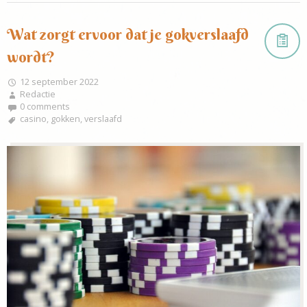
Wat zorgt ervoor dat je gokverslaafd
wordt?
12 september 2022
Redactie
0 comments
casino
,
gokken
,
verslaafd