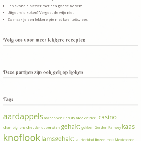
Een avondje plezier met een goede bodem
Uitgebreid koken? Vergeet de wijn niet!
Zo maak je een lekkere pie met kwaliteitsvlees
Volg ons voor meer lekkere recepten
Deze partijen zijn ook gek op koken
Tags
aardappels
casino
aardappen
BetCity
bleekselderij
gehakt
kaas
champignons
cheddar
doperwten
gokken
Gordon Ramsey
knoflook
lamsgehakt
laurierblad
linzen
mais
Mexicaanse