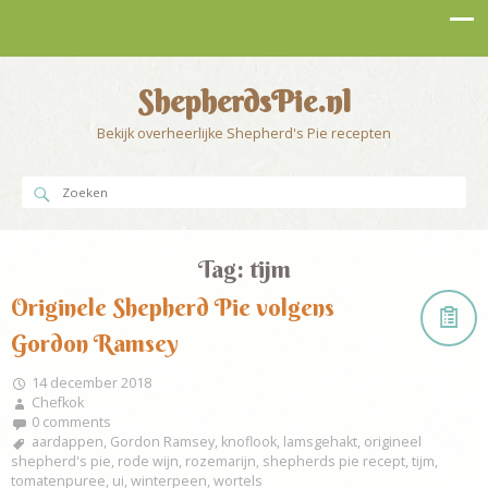
ShepherdsPie.nl
Bekijk overheerlijke Shepherd's Pie recepten
Tag:
tijm
Originele Shepherd Pie volgens
Gordon Ramsey
14 december 2018
Chefkok
0 comments
aardappen
,
Gordon Ramsey
,
knoflook
,
lamsgehakt
,
origineel
shepherd's pie
,
rode wijn
,
rozemarijn
,
shepherds pie recept
,
tijm
,
tomatenpuree
,
ui
,
winterpeen
,
wortels