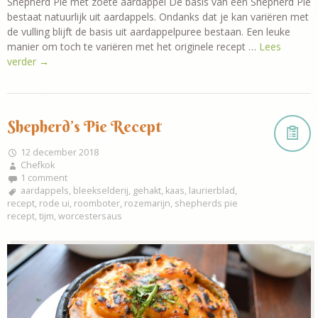
Shepherd Pie met zoete aardappel De basis van een Shepherd Pie
bestaat natuurlijk uit aardappels. Ondanks dat je kan variëren met
de vulling blijft de basis uit aardappelpuree bestaan. Een leuke
manier om toch te variëren met het originele recept …
Lees
verder
→
Shepherd’s Pie Recept
12 december 2018
Chefkok
1 comment
aardappels
,
bleekselderij
,
gehakt
,
kaas
,
laurierblad
,
recept
,
rode ui
,
roomboter
,
rozemarijn
,
shepherds pie
recept
,
tijm
,
worcestersaus