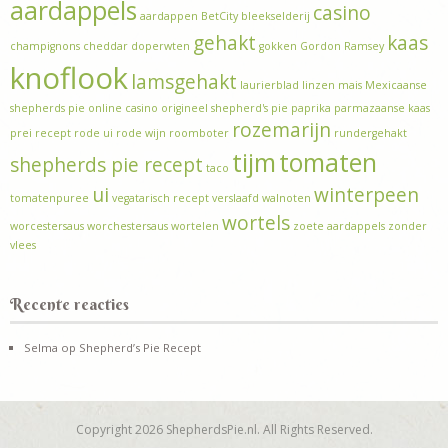
aardappels
casino
aardappen
BetCity
bleekselderij
gehakt
kaas
champignons
cheddar
doperwten
gokken
Gordon Ramsey
knoflook
lamsgehakt
laurierblad
linzen
mais
Mexicaanse
shepherds pie
online casino
origineel shepherd's pie
paprika
parmazaanse kaas
rozemarijn
prei
recept
rode ui
rode wijn
roomboter
rundergehakt
tijm
tomaten
shepherds pie recept
taco
ui
winterpeen
tomatenpuree
vegatarisch recept
verslaafd
walnoten
wortels
worcestersaus
worchestersaus
wortelen
zoete aardappels
zonder
vlees
Recente reacties
Selma
op
Shepherd’s Pie Recept
Copyright 2026 ShepherdsPie.nl. All Rights Reserved.