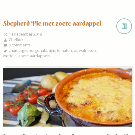
Shepherd Pie met zoete aardappel
14 december 2018
Chefkok
0 comments
champignons
,
gehakt
,
tijm
,
tomaten
,
ui
,
walnoten
,
wortels
,
zoete aardappels